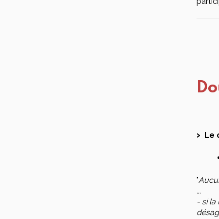
partic
Do
Le 
"
Aucun
...
- si l
désagr