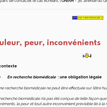
ipant de contacter, le cas échéant, l’
ONIAM
- 36, avenue du Gé
uleur, peur, inconvénients
contexte
En recherche biomédicale
: une obligation légale
e recherche biomédicale ne peut être effectuée sur l’être hu
a recherche biomédicale n’a pas été conçue de telle façon que
éments, la peur et tout autre inconvénient prévisible lié à l