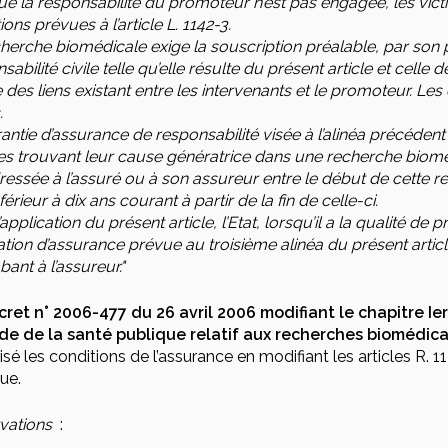
e la responsabilité du promoteur n’est pas engagée, les vic
ions prévues à l’article L. 1142-3.
herche biomédicale exige la souscription préalable, par son
sabilité civile telle qu’elle résulte du présent article et cell
 des liens existant entre les intervenants et le promoteur. Les 
.
antie d’assurance de responsabilité visée à l’alinéa précéde
res trouvant leur cause génératrice dans une recherche biomé
ressée à l’assuré ou à son assureur entre le début de cette rec
nférieur à dix ans courant à partir de la fin de celle-ci.
’application du présent article, l’Etat, lorsqu’il a la qualité de
gation d’assurance prévue au troisième alinéa du présent articl
ant à l’assureur."
ret n° 2006-477 du 26 avril 2006 modifiant le chapitre Ier d
de de la santé publique relatif aux recherches biomédica
isé les conditions de l’assurance en modifiant les articles R. 
ue.
vations
: