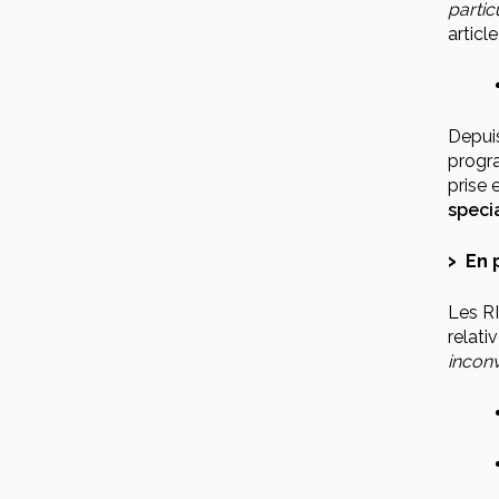
partic
articl
Depuis
progra
prise 
speci
En 
Les RI
relati
inconv