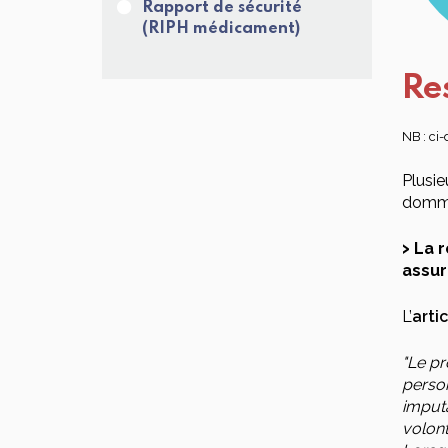
Rapport de sécurité
(RIPH médicament)
Re
NB : ci-
Plusie
domma
La 
assur
L’
arti
"Le p
person
imputa
volont