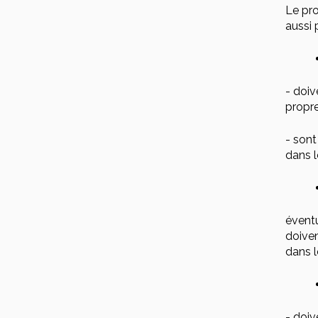
Le pro
aussi 
- doiv
propre
- sont
dans l
éventu
doiven
dans l
- doiv