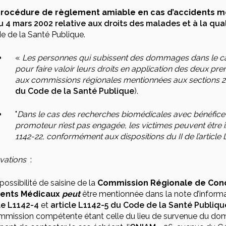
procédure de règlement amiable en cas d’accidents 
u 4 mars 2002 relative aux droits des malades et à la qu
e de la Santé Publique.
«
Les personnes qui subissent des dommages dans le ca
pour faire valoir leurs droits en application des deux premi
aux commissions régionales mentionnées aux sections 2, 
du Code de la Santé Publique
).
"
Dans le cas des recherches biomédicales avec bénéfice di
promoteur n’est pas engagée, les victimes peuvent être inde
1142-22, conformément aux dispositions du II de l’article L
vations
:
possibilité de saisine de la
Commission Régionale de Conci
ents Médicaux
peut
être mentionnée dans la note d’informa
le L1142-4
et
article L1142-5 du Code de la Santé Publiqu
mission compétente étant celle du lieu de survenue du domm