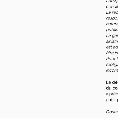
Lorsqu
condit
La rec
respon
nature
public
La gar
sinist
est ad
être i
Pour l
l’obli
incomb
Le
déc
du co
a préc
publiq
Obser