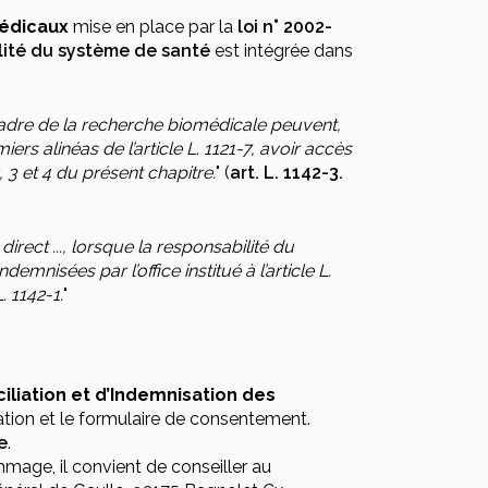
médicaux
mise en place par la
loi n° 2002-
alité du système de santé
est intégrée dans
dre de la recherche biomédicale peuvent,
ers alinéas de l’article L. 1121-7, avoir accès
3 et 4 du présent chapitre.
" (
art. L. 1142-3.
rect ..., lorsque la responsabilité du
mnisées par l’office institué à l’article L.
. 1142-1.
"
liation et d’Indemnisation des
tion et le formulaire de consentement.
e
.
age, il convient de conseiller au